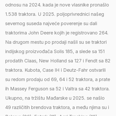
odnosu na 2024. kada je nove vlasnike pronašlo
1.538 traktora. U 2025. poljoprivrednici našeg
severnog suseda najveće poverenje su dali
traktorima John Deere kojih je registrovano 264.
Na drugom mestu po prodaji našli su se traktori
indijskog proizvođača Solis 185, a slede sa 151
prodatih Claas, New Holland sa 127 i Fendt sa 82
traktora. Kubota, Case IH i Deutz-Fahr ostvarili
su redom prodaju od 69, 64 i 52 traktora, a prate
ih Massey Ferguson sa 52 i Valtra sa 42 traktora.
Ukupno, na tržištu Mađarske u 2025. se našlo
49 različitih brendova traktora, a među njima su i