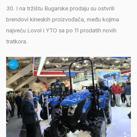
30. I na tržištu Bugarske prodaju su ostvrili
brendovi kineskih proizvođača, među kojima
najveću Lovol i YTO sa po 11 prodatih novih
tratkora.