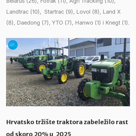
Belarus (26), Fotrak (11), Agri Tracking (10),
Landtrac (10), Startrac (9), Lovol (8), Land X
(8), Daedong (7), YTO (7), Hanwo (1) i Knegt (1).
Hrvatsko tržište traktora zabeležilo rast
od skoro 20% u 2025