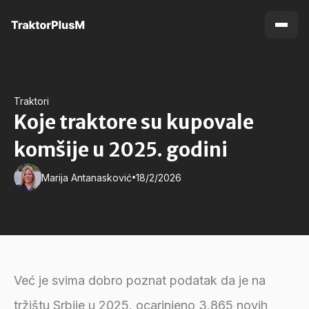
Traktori
Koje traktore su kupovale
komšije u 2025. godini
•
Marija Antanasković
18/2/2026
Već je svima dobro poznat podatak da je na
tržištu Srbije u 2025. ocarinjeno 3.865 novih