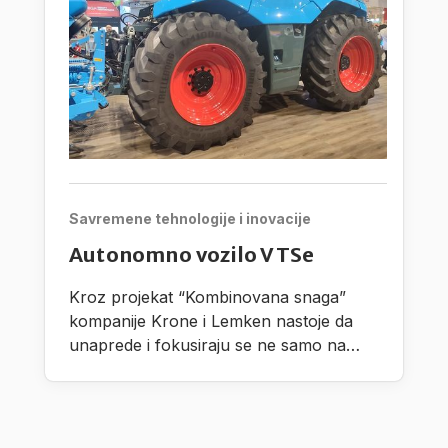
Savremene tehnologije i inovacije
Autonomno vozilo VTSe
Kroz projekat “Kombinovana snaga”
kompanije Krone i Lemken nastoje da
unaprede i fokusiraju se ne samo na
razvoj autonomnih procesnih jedinica,
nego takođe i na radne proscese pri
čemu vode računa na dodatni praktični
razvoj.