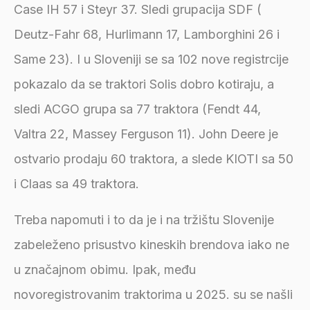
Case IH 57 i Steyr 37. Sledi grupacija SDF (
Deutz-Fahr 68, Hurlimann 17, Lamborghini 26 i
Same 23). I u Sloveniji se sa 102 nove registrcije
pokazalo da se traktori Solis dobro kotiraju, a
sledi ACGO grupa sa 77 traktora (Fendt 44,
Valtra 22, Massey Ferguson 11). John Deere je
ostvario prodaju 60 traktora, a slede KIOTI sa 50
i Claas sa 49 traktora.
Treba napomuti i to da je i na tržištu Slovenije
zabeleženo prisustvo kineskih brendova iako ne
u značajnom obimu. Ipak, među
novoregistrovanim traktorima u 2025. su se našli