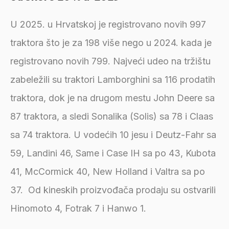
U 2025. u Hrvatskoj je registrovano novih 997
traktora što je za 198 više nego u 2024. kada je
registrovano novih 799. Najveći udeo na tržištu
zabeležili su traktori Lamborghini sa 116 prodatih
traktora, dok je na drugom mestu John Deere sa
87 traktora, a sledi Sonalika (Solis) sa 78 i Claas
sa 74 traktora. U vodećih 10 jesu i Deutz-Fahr sa
59, Landini 46, Same i Case IH sa po 43, Kubota
41, McCormick 40, New Holland i Valtra sa po
37. Od kineskih proizvođača prodaju su ostvarili
Hinomoto 4, Fotrak 7 i Hanwo 1.