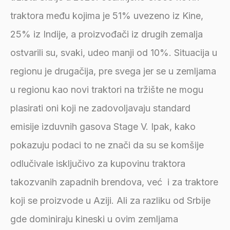
traktora među kojima je 51% uvezeno iz Kine,
25% iz Indije, a proizvođači iz drugih zemalja
ostvarili su, svaki, udeo manji od 10%. Situacija u
regionu je drugačija, pre svega jer se u zemljama
u regionu kao novi traktori na tržište ne mogu
plasirati oni koji ne zadovoljavaju standard
emisije izduvnih gasova Stage V. Ipak, kako
pokazuju podaci to ne znači da su se komšije
odlučivale isključivo za kupovinu traktora
takozvanih zapadnih brendova, već i za traktore
koji se proizvode u Aziji. Ali za razliku od Srbije
gde dominiraju kineski u ovim zemljama