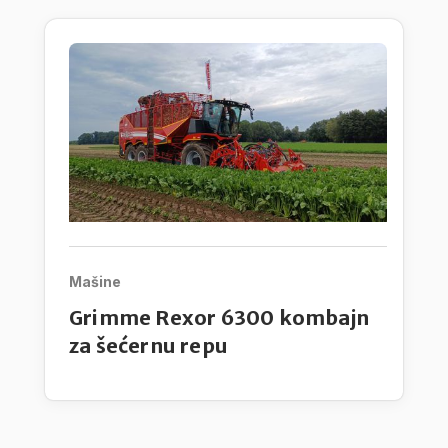
Mašine
Grimme Rexor 6300 kombajn
za šećernu repu