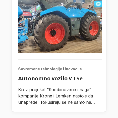
Savremene tehnologije i inovacije
Autonomno vozilo VTSe
Kroz projekat “Kombinovana snaga”
kompanije Krone i Lemken nastoje da
unaprede i fokusiraju se ne samo na
razvoj autonomnih procesnih jedinica,
nego takođe i na radne proscese pri