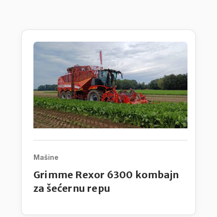
čemu vode računa na dodatni praktični
razvoj.
Mašine
Grimme Rexor 6300 kombajn
za šećernu repu