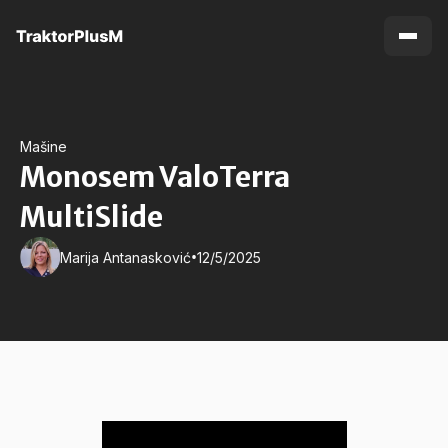
Mašine
Monosem ValoTerra
MultiSlide
•
Marija Antanasković
12/5/2025