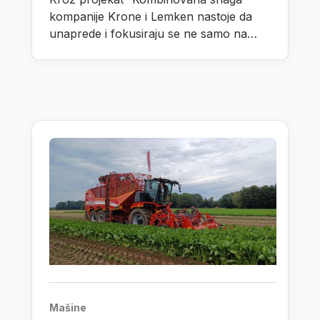
kompanije Krone i Lemken nastoje da
unaprede i fokusiraju se ne samo na
razvoj autonomnih procesnih jedinica,
nego takođe i na radne proscese pri
čemu vode računa na dodatni praktični
razvoj.
Mašine