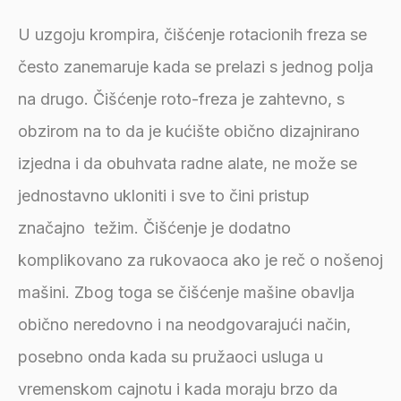
U uzgoju krompira, čišćenje rotacionih freza se
često zanemaruje kada se prelazi s jednog polja
na drugo. Čišćenje roto-freza je zahtevno, s
obzirom na to da je kućište obično dizajnirano
izjedna i da obuhvata radne alate, ne može se
jednostavno ukloniti i sve to čini pristup
značajno težim. Čišćenje je dodatno
komplikovano za rukovaoca ako je reč o nošenoj
mašini. Zbog toga se čišćenje mašine obavlja
obično neredovno i na neodgovarajući način,
posebno onda kada su pružaoci usluga u
vremenskom cajnotu i kada moraju brzo da