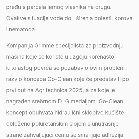
pređu s parcela jernog vlasnika na drugu.
Ovakve situacije vode do širenja bolesti, korova
i nematoda.
Kompanija Grimme specijalista za proizvodnju
mašina koje se koriste u uzgoju korenasto-
krtolastog povrća se pozabavio ovim problem i
razvio koncepa Go-Clean koje će predstaviti po
prvi put na Agritechnica 2025, a za koje je
nagrađen srebrnom DLG medaljom. Go-Clean
koncept obuhvata hidraulični sklopivo kućište
obloženo poluretanskim slojem s unutrašnje
strane zahvaljujući čemu se smanjuje adhezija