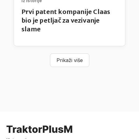
Iz istorije
Prvi patent kompanije Claas
bio je petljač za vezivanje
slame
Prikaži više