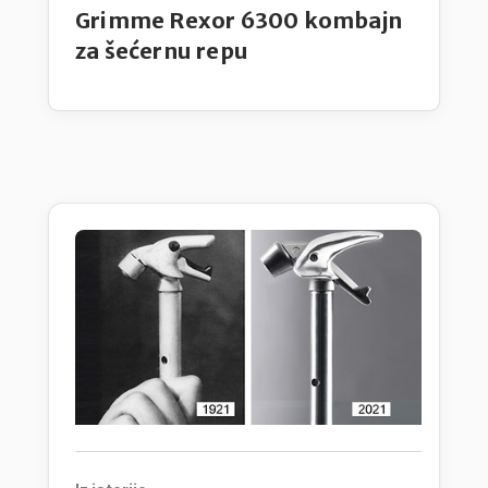
Grimme Rexor 6300 kombajn
za šećernu repu