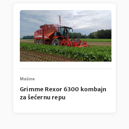
Mašine
Grimme Rexor 6300 kombajn
za šećernu repu