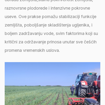
raznovrsne plodorede i intenzivne pokrovne
useve. Ove prakse pomažu stabilizaciji funkcije
zemljišta, poboljšanje skladištenja ugljenika, i
boljem zadržavanju vode, svim faktorima koji su
kritični za održavanje prinosa unutar sve češćih
promena vremenskih uslova.