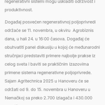
regenerativni sistemi mogu uskladiti održivost i
produktivnost.
Događaj posvećen regenerativnoj poljoprivredi
održaće se 11. novembra, u okviru Agrobiznis
dana, u hali 24. u 16:00 časova. Događaj će
obuhvatiti panel diskusiju u kojoj će međunarodni
stručnjaci predstaviti primere najbolje prakse iz
celog sveta i baviti se praktičnim izazovima
primene sistema regenerativne poljoprivrede.
Sajam Agritechnica 2025 u Hanoveru će se
održati od 9. do 15. novembra u Hanoveru u
Nemačkoj sa preko 2.700 izlagača i 430.000