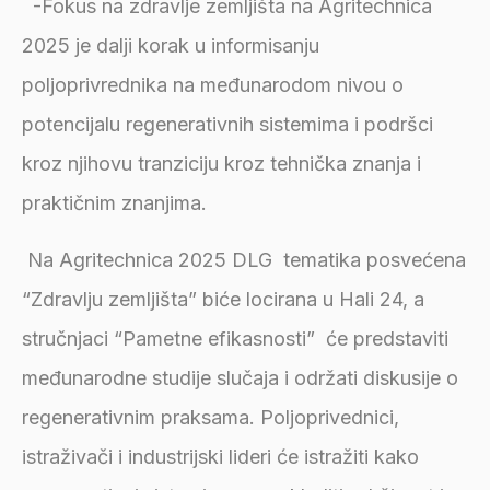
-Fokus na zdravlje zemljišta na Agritechnica
2025 je dalji korak u informisanju
poljoprivrednika na međunarodom nivou o
potencijalu regenerativnih sistemima i podršci
kroz njihovu tranziciju kroz tehnička znanja i
praktičnim znanjima.
Na Agritechnica 2025 DLG tematika posvećena
“Zdravlju zemljišta” biće locirana u Hali 24, a
stručnjaci “Pametne efikasnosti” će predstaviti
međunarodne studije slučaja i održati diskusije o
regenerativnim praksama. Poljoprivednici,
istraživači i industrijski lideri će istražiti kako