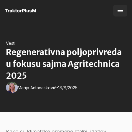
Vesti
Regenerativna poljoprivreda
u fokusu sajma Agritechnica
2025
•
Marija Antanasković
18/8/2025
Kako su klimatske promene stalni izazov