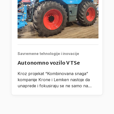
Savremene tehnologije i inovacije
Autonomno vozilo VTSe
Kroz projekat “Kombinovana snaga”
kompanije Krone i Lemken nastoje da
unaprede i fokusiraju se ne samo na
razvoj autonomnih procesnih jedinica,
nego takođe i na radne proscese pri
čemu vode računa na dodatni praktični
razvoj.