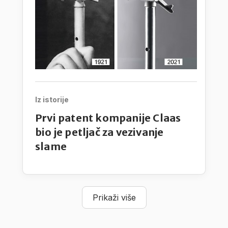
Iz istorije
Prvi patent kompanije Claas
bio je petljač za vezivanje
slame
Prikaži više