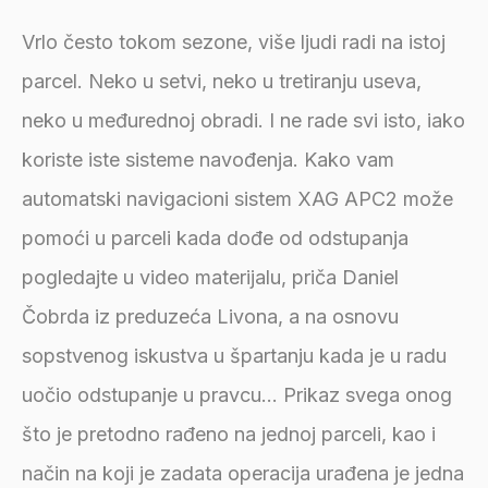
Vrlo često tokom sezone, više ljudi radi na istoj
parcel. Neko u setvi, neko u tretiranju useva,
neko u međurednoj obradi. I ne rade svi isto, iako
koriste iste sisteme navođenja. Kako vam
automatski navigacioni sistem XAG APC2 može
pomoći u parceli kada dođe od odstupanja
pogledajte u video materijalu, priča Daniel
Čobrda iz preduzeća Livona, a na osnovu
sopstvenog iskustva u špartanju kada je u radu
uočio odstupanje u pravcu… Prikaz svega onog
što je pretodno rađeno na jednoj parceli, kao i
način na koji je zadata operacija urađena je jedna