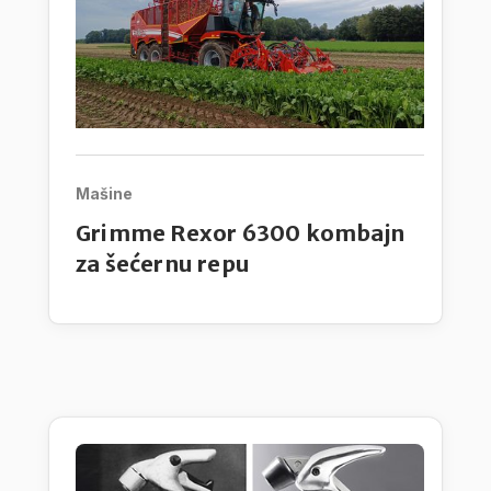
Mašine
Grimme Rexor 6300 kombajn
za šećernu repu