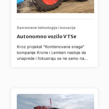
Savremene tehnologije i inovacije
Autonomno vozilo VTSe
Kroz projekat “Kombinovana snaga”
kompanije Krone i Lemken nastoje da
unaprede i fokusiraju se ne samo na
razvoj autonomnih procesnih jedinica,
nego takođe i na radne proscese pri
čemu vode računa na dodatni praktični
razvoj.