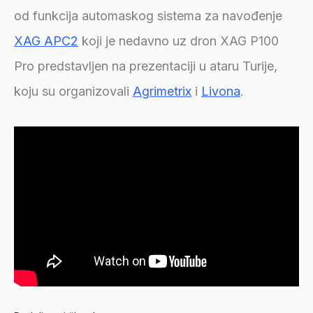
od funkcija automaskog sistema za navođenje
XAG APC2
koji je nedavno uz dron XAG P100
Pro predstavljen na prezentaciji u ataru Turije,
koju su organizovali
Agrimetrix
i
Livona
.