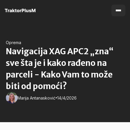
Oprema
Navigacija XAG APC2 „zna“
sve šta je i kako rađeno na
parceli - Kako Vam to može
biti od pomoći?
•
Marija Antanasković
14/4/2026