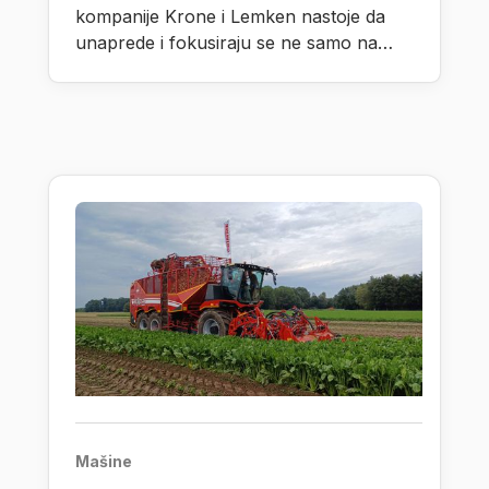
kompanije Krone i Lemken nastoje da
unaprede i fokusiraju se ne samo na
razvoj autonomnih procesnih jedinica,
nego takođe i na radne proscese pri
čemu vode računa na dodatni praktični
razvoj.
Mašine