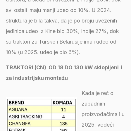
svi ostali imaju manji udeo od 10%. U 2024.
struktura je bila takva, da je po broju uvezenih
jedinica udeo iz Kine bio 30%, Indije 27%, dok
su traktori zu Turske i Belarusije imali udeo od
10% (u 2025. udeo je bio 6%).
TRAKTORI (CN) OD 18 DO 130 kW sklopljeni i
za industrijsku montažu
Kada je reč o
zapadnim
proizvođačima i u
2025. vodeći