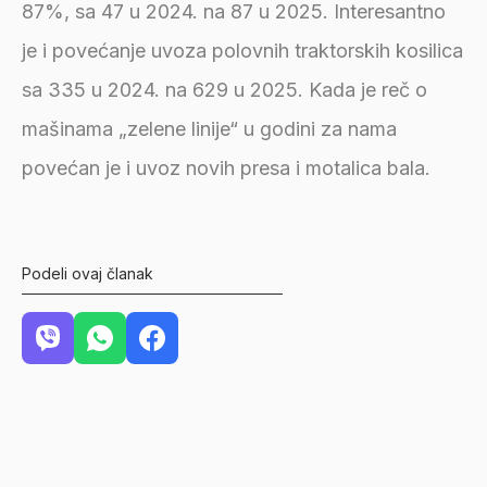
87%, sa 47 u 2024. na 87 u 2025. Interesantno
je i povećanje uvoza polovnih traktorskih kosilica
sa 335 u 2024. na 629 u 2025. Kada je reč o
mašinama „zelene linije“ u godini za nama
povećan je i uvoz novih presa i motalica bala.
Podeli ovaj članak