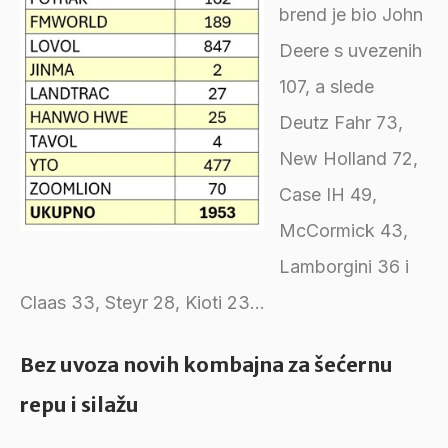
brend je bio John
Deere s uvezenih
107, a slede
Deutz Fahr 73,
New Holland 72,
Case IH 49,
McCormick 43,
Lamborgini 36 i
Claas 33, Steyr 28, Kioti 23...
Bez uvoza novih kombajna za šećernu
repu i silažu