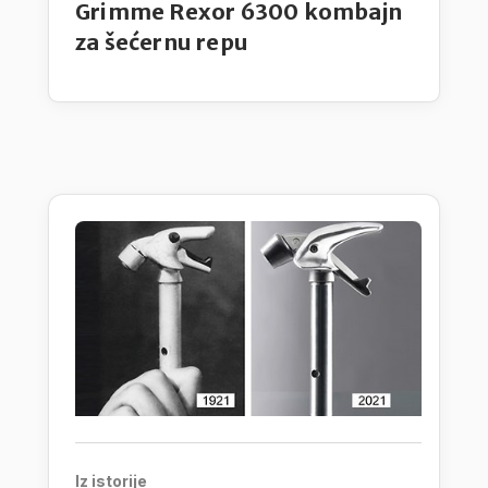
Grimme Rexor 6300 kombajn
za šećernu repu
Iz istorije