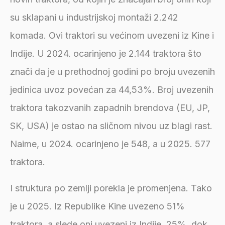
su sklapani u industrijskoj montaži 2.242
komada. Ovi traktori su većinom uvezeni iz Kine i
Indije. U 2024. ocarinjeno je 2.144 traktora što
znači da je u prethodnoj godini po broju uvezenih
jedinica uvoz povećan za 44,53%. Broj uvezenih
traktora takozvanih zapadnih brendova (EU, JP,
SK, USA) je ostao na sličnom nivou uz blagi rast.
Naime, u 2024. ocarinjeno je 548, a u 2025. 577
traktora.
I struktura po zemlji porekla je promenjena. Tako
je u 2025. Iz Republike Kine uvezeno 51%
traktora, a slede oni uvezeni iz Indije 25%, dok