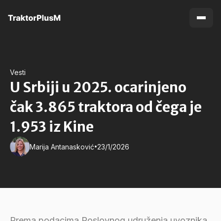
Vesti
U Srbiji u 2025. ocarinjeno
čak 3.865 traktora od čega je
1.953 iz Kine
•
Marija Antanasković
23/1/2026
Prema podacima Poslovnog udruženja uvoznika