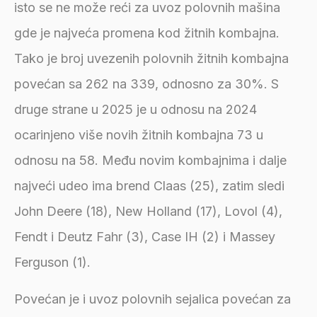
isto se ne može reći za uvoz polovnih mašina
gde je najveća promena kod žitnih kombajna.
Tako je broj uvezenih polovnih žitnih kombajna
povećan sa 262 na 339, odnosno za 30%. S
druge strane u 2025 je u odnosu na 2024
ocarinjeno više novih žitnih kombajna 73 u
odnosu na 58. Među novim kombajnima i dalje
najveći udeo ima brend Claas (25), zatim sledi
John Deere (18), New Holland (17), Lovol (4),
Fendt i Deutz Fahr (3), Case IH (2) i Massey
Ferguson (1).
Povećan je i uvoz polovnih sejalica povećan za