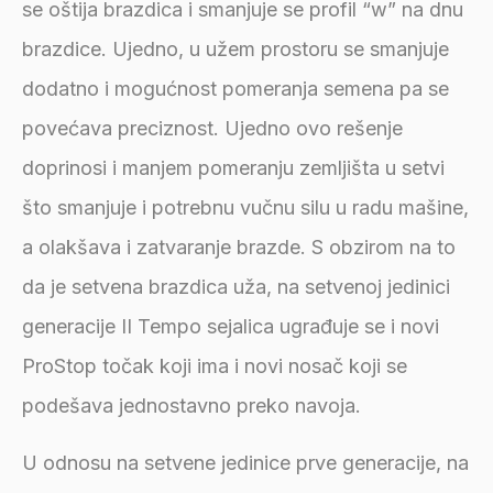
se oštija brazdica i smanjuje se profil “w” na dnu
brazdice. Ujedno, u užem prostoru se smanjuje
dodatno i mogućnost pomeranja semena pa se
povećava preciznost. Ujedno ovo rešenje
doprinosi i manjem pomeranju zemljišta u setvi
što smanjuje i potrebnu vučnu silu u radu mašine,
a olakšava i zatvaranje brazde. S obzirom na to
da je setvena brazdica uža, na setvenoj jedinici
generacije II Tempo sejalica ugrađuje se i novi
ProStop točak koji ima i novi nosač koji se
podešava jednostavno preko navoja.
U odnosu na setvene jedinice prve generacije, na