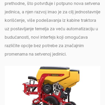
prethodne, što potvrđuje i potpuno nova setvena
jedinica, a njen razvoj imao je za cilj jednostavnije
korišćenje, više podešavanja iz kabine traktora
uz postavljanje temelja za veću automatizaciju u
budućanosti, novi interfejs koji omogućava
različite opcije bez potrebe za značajnim
promenama na setvenoj jedinici.