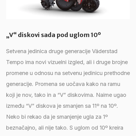
„V“ diskovi sada pod uglom 10º
Setvena jedinica druge generacije Väderstad
Tempo ima novi vizuelni izgled, ali i druge brojne
promene u odnosu na setvenu jedinicu prethodne
generacije. Promena se uočava kako na ramu
koji je nov, tako in a “V” diskovima. Naime ugao
između “V” diskova je smanjen sa 11º na 10º.
Neko bi rekao da je smanjenje ugla za 1º
beznačajno, ali nije tako. S uglom od 10º kreira