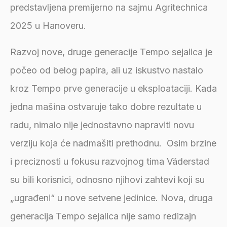
predstavljena premijerno na sajmu Agritechnica
2025 u Hanoveru.
Razvoj nove, druge generacije Tempo sejalica je
počeo od belog papira, ali uz iskustvo nastalo
kroz Tempo prve generacije u eksploataciji. Kada
jedna mašina ostvaruje tako dobre rezultate u
radu, nimalo nije jednostavno napraviti novu
verziju koja će nadmašiti prethodnu. Osim brzine
i preciznosti u fokusu razvojnog tima Väderstad
su bili korisnici, odnosno njihovi zahtevi koji su
„ugrađeni“ u nove setvene jedinice. Nova, druga
generacija Tempo sejalica nije samo redizajn