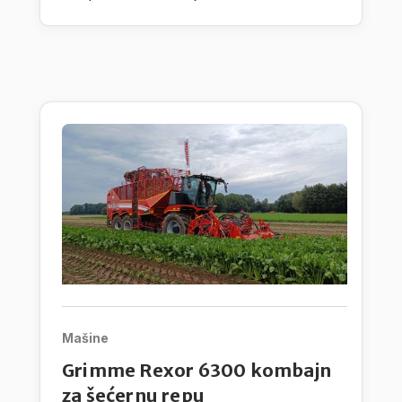
razvoj autonomnih procesnih jedinica,
nego takođe i na radne proscese pri
čemu vode računa na dodatni praktični
razvoj.
Mašine
Grimme Rexor 6300 kombajn
za šećernu repu