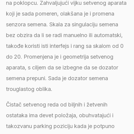
na poklopcu. Zahvaljujući vijku setvenog aparata
koji je sada pomeren, olakšana je i promena
senzora semena. Skala za singulaciju semena
bez obzira da li se radi manuelno ili automatski,
takođe koristi isti interfejs i rang sa skalom od 0
do 20. Promenjena je i geometrija setvenog
aparata, s ciljem da se izbegne da se dozator
semena prepuni. Sada je dozator semena
trouglastog oblika.
Čistač setvenog reda od biljnih i žetvenih
ostataka ima devet položaja, obuhvatajući i
takozvanu parking poziciju kada je potpuno