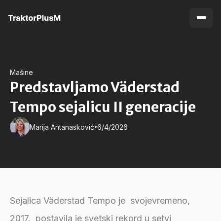
Mašine
Predstavljamo Väderstad
Tempo sejalicu II generacije
•
Marija Antanasković
6/4/2026
Sejalica Väderstad Tempo je svojevremeno,
2017. postavila je svetski rekord u setvi