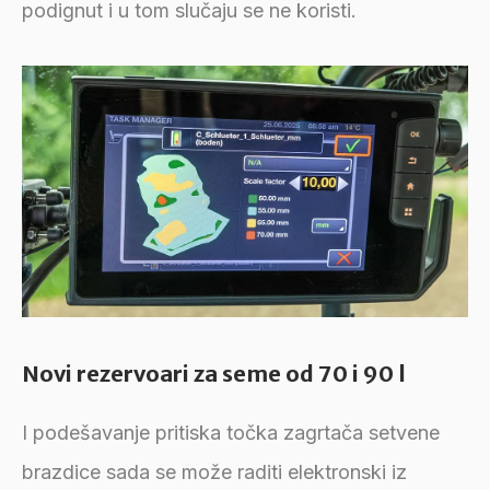
podignut i u tom slučaju se ne koristi.
Novi rezervoari za seme od 70 i 90 l
I podešavanje pritiska točka zagrtača setvene
brazdice sada se može raditi elektronski iz