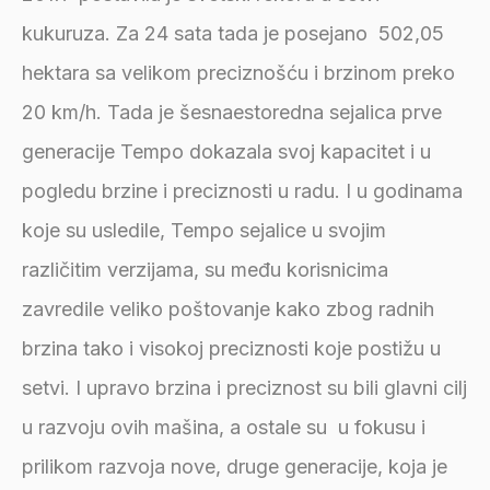
kukuruza. Za 24 sata tada je posejano 502,05
hektara sa velikom preciznošću i brzinom preko
20 km/h. Tada je šesnaestoredna sejalica prve
generacije Tempo dokazala svoj kapacitet i u
pogledu brzine i preciznosti u radu. I u godinama
koje su usledile, Tempo sejalice u svojim
različitim verzijama, su među korisnicima
zavredile veliko poštovanje kako zbog radnih
brzina tako i visokoj preciznosti koje postižu u
setvi. I upravo brzina i preciznost su bili glavni cilj
u razvoju ovih mašina, a ostale su u fokusu i
prilikom razvoja nove, druge generacije, koja je