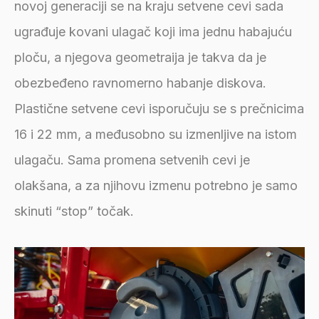
novoj generaciji se na kraju setvene cevi sada
ugrađuje kovani ulagač koji ima jednu habajuću
ploču, a njegova geometraija je takva da je
obezbeđeno ravnomerno habanje diskova.
Plastične setvene cevi isporučuju se s prečnicima
16 i 22 mm, a međusobno su izmenljive na istom
ulagaču. Sama promena setvenih cevi je
olakšana, a za njihovu izmenu potrebno je samo
skinuti “stop” točak.