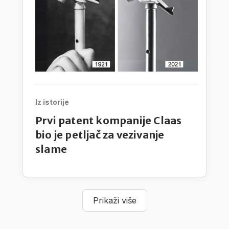
Iz istorije
Prvi patent kompanije Claas
bio je petljač za vezivanje
slame
Prikaži više