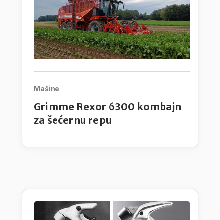
Mašine
Grimme Rexor 6300 kombajn
za šećernu repu