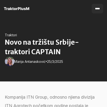
Traktori
Novo na tržištu Srbije-
traktori CAPTAIN
•
Marija Antanasković
25/3/2025
Kompanija ITN Group, odnosno njiena divizija
ITN Agrotech početkom godine postala je