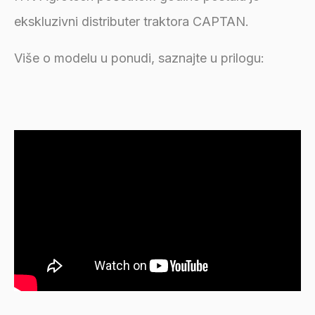
ekskluzivni distributer traktora CAPTAN.
Više o modelu u ponudi, saznajte u prilogu: