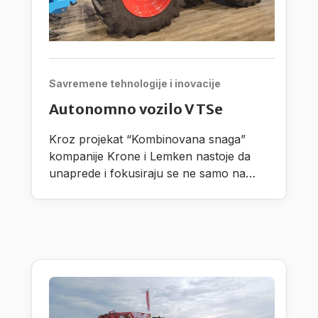
Savremene tehnologije i inovacije
Autonomno vozilo VTSe
Kroz projekat “Kombinovana snaga”
kompanije Krone i Lemken nastoje da
unaprede i fokusiraju se ne samo na
razvoj autonomnih procesnih jedinica,
nego takođe i na radne proscese pri
čemu vode računa na dodatni praktični
razvoj.